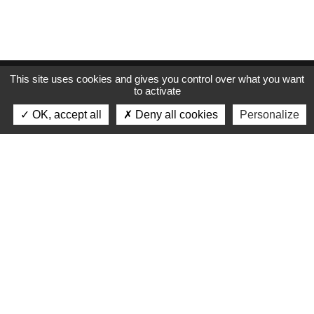
This site uses cookies and gives you control over what you want
Synergie Huissiers 13
to activate
OK, accept all
Deny all cookies
Personalize
Nos études sur le ressort de la Cour d’Apple d’Aix-en-
Provence
Marseille
Aix en Provence
Tarascon
Nice
Barcelonnette
La Ciotat